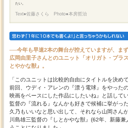
たい。
Text●佐藤さくら Photo●本房哲治
──今年も早速2本の舞台が控えていますが、ま
広岡由里子さんとのユニット「オリガト・プラ
とやかな獣』。
「このユニットは比較的自由にタイトルを決め
前回、ウディ・アレンの『漂う電球』をやった
映画をベースにした作品にしたいね』と話して
監督の『流れる』なんかも好きで候補に挙がっ
久乃もいいなと思い出して、それなら山岡さん
川島雄三監督の『しとかやな獣』(62年、新藤兼
うことになりました」