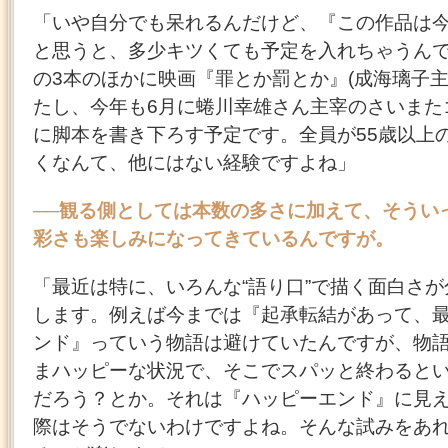
「いや自分でも呆れるんだけど、『この作品は
と思うと、多少キツくても予定を入れちゃうん
の3本のほかに映画『罪とか罰とか』(成海璃子主
たし、今年も6月に蜷川幸雄さん主宰のさいまた
に脚本を書き下ろす予定です。全員が55歳以上
くなんて、他にはない経験ですよね」
──観る側としては本数の多さに加えて、そうい
彩さも楽しみになってきているんですが。
「最近は特に、いろんな“語り口”で描く面白さ
します。例えば今までは『起承転結があって、
ンド』っていう物語は避けていたんですが、物
まハッピーな状況で、そこでスパッと終わると
だろう？とか。それは『ハッピーエンド』に見
際はそうでないわけですよね。そんな試みをあ