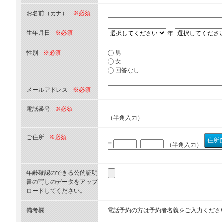
お名前（カナ）
※必須
生年月日
※必須
年
性別
※必須
男
女
回答なし
メールアドレス
※必須
電話番号
※必須
（半角入力）
ご住所
※必須
〒
-
（半角入力）
年齢確認のできる公的証明
書の写しのデータをアップ
ロードしてください。
備考欄
電話予約の方は予約者名義をご入力くださ