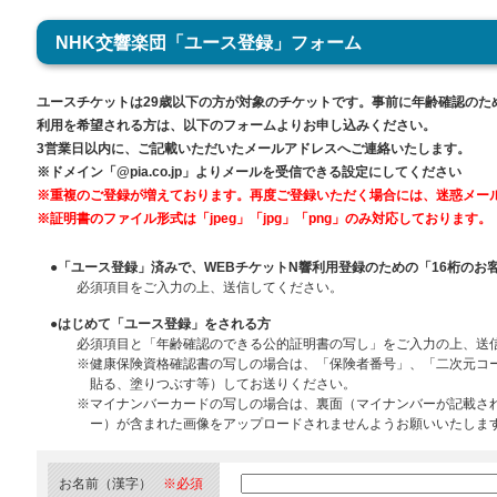
NHK交響楽団「ユース登録」フォーム
ユースチケットは29歳以下の方が対象のチケットです。事前に年齢確認のた
利用を希望される方は、以下のフォームよりお申し込みください。
3営業日以内に、ご記載いただいたメールアドレスへご連絡いたします。
※ドメイン「@pia.co.jp」よりメールを受信できる設定にしてください
※重複のご登録が増えております。再度ご登録いただく場合には、迷惑メー
※証明書のファイル形式は「jpeg」「jpg」「png」のみ対応しております。
●「ユース登録」済みで、WEBチケットN響利用登録のための「16桁のお
必須項目をご入力の上、送信してください。
●はじめて「ユース登録」をされる方
必須項目と「年齢確認のできる公的証明書の写し」をご入力の上、送
※健康保険資格確認書の写しの場合は、「保険者番号」、「二次元コ
貼る、塗りつぶす等）してお送りください。
※マイナンバーカードの写しの場合は、裏面（マイナンバーが記載さ
ー）が含まれた画像をアップロードされませんようお願いいたしま
お名前（漢字）
※必須