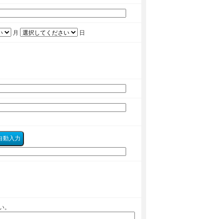
月
日
い。