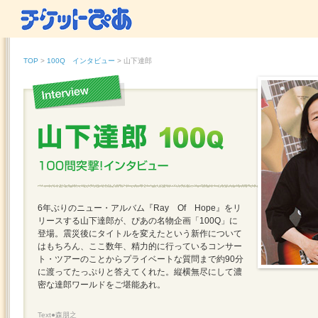
TOP
>
100Q インタビュー
> 山下達郎
6年ぶりのニュー・アルバム『Ray Of Hope』をリ
リースする山下達郎が、ぴあの名物企画「100Q」に
登場。震災後にタイトルを変えたという新作について
はもちろん、ここ数年、精力的に行っているコンサー
ト・ツアーのことからプライベートな質問まで約90分
に渡ってたっぷりと答えてくれた。縦横無尽にして濃
密な達郎ワールドをご堪能あれ。
Text●森朋之