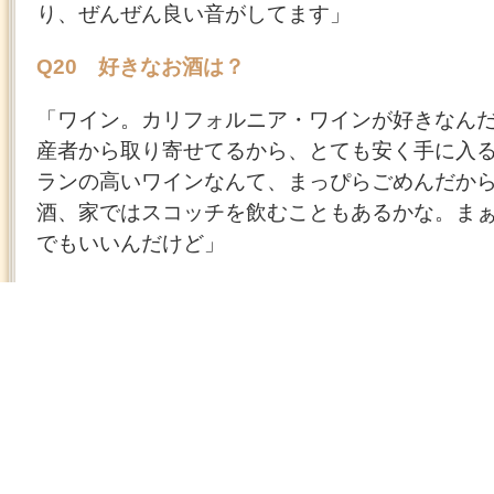
り、ぜんぜん良い音がしてます」
Q20 好きなお酒は？
「ワイン。カリフォルニア・ワインが好きなん
産者から取り寄せてるから、とても安く手に入
ランの高いワインなんて、まっぴらごめんだか
酒、家ではスコッチを飲むこともあるかな。ま
でもいいんだけど」
Q21 日本以外で暮らすとしたら、どの国がい
「日本以外で暮らしたいと思ったことは一度も
ュージーランドとか、平穏な国がいいかな。世
国というか。まぁ、そんなところはないんだけ
Q22 歌唱力を維持するためにやってることは